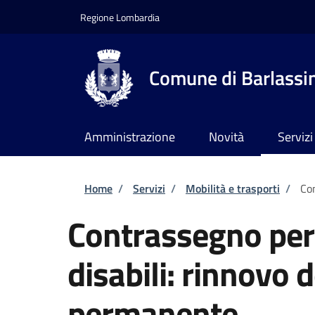
Salta al contenuto principale
Skip to footer content
Regione Lombardia
Comune di Barlassi
Amministrazione
Novità
Servizi
Briciole di pane
Home
/
Servizi
/
Mobilità e trasporti
/
Con
Contrassegno per v
disabili: rinnovo
permanente