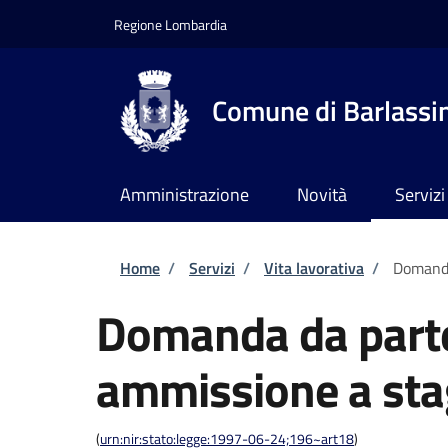
Salta al contenuto principale
Skip to footer content
Regione Lombardia
Comune di Barlassi
Amministrazione
Novità
Servizi
Briciole di pane
Home
/
Servizi
/
Vita lavorativa
/
Domanda 
Domanda da parte 
ammissione a stag
(
urn:nir:stato:legge:1997-06-24;196~art18
)