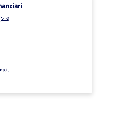
nanziari
 (MB)
na.it