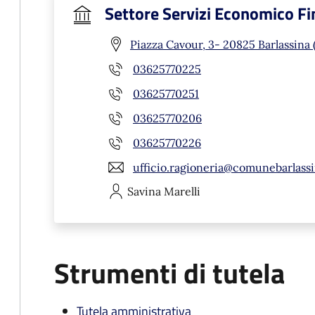
Settore Servizi Economico Fi
Piazza Cavour, 3- 20825 Barlassina
03625770225
03625770251
03625770206
03625770226
ufficio.ragioneria@comunebarlassi
Savina
Marelli
Strumenti di tutela
Tutela amministrativa