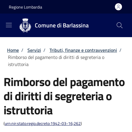
Salta al contenuto principale
Skip to footer content
Regione Lombardia
Comune di Barlassina
Briciole di pane
Home
/
Servizi
/
Tributi, finanze e contravvenzioni
/
Rimborso del pagamento di diritti di segreteria o
istruttoria
Rimborso del pagamento
di diritti di segreteria o
istruttoria
(
urn:nir:stato:regio.decreto:1942-03-16;262
)