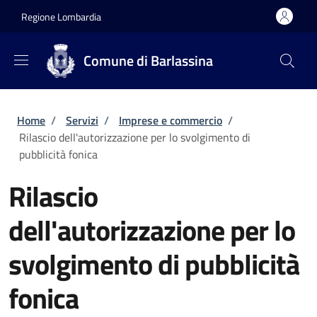
Salta al contenuto principale
Skip to footer content
Regione Lombardia
Comune di Barlassina
Briciole di pane
Home
/
Servizi
/
Imprese e commercio
/
Rilascio dell'autorizzazione per lo svolgimento di
pubblicità fonica
Rilascio
dell'autorizzazione per lo
svolgimento di pubblicità
fonica