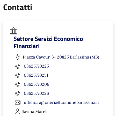
Contatti
Settore Servizi Economico
Finanziari
Piazza Cavour, 3- 20825 Barlassina (MB)
03625770225
03625770251
03625770206
03625770226
ufficio.ragioneria@comunebarlassina.it
Savina
Marelli