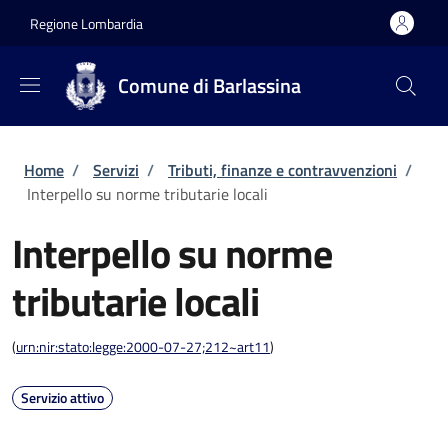
Salta al contenuto principale
Skip to footer content
Regione Lombardia
Comune di Barlassina
Briciole di pane
Home
/
Servizi
/
Tributi, finanze e contravvenzioni
/
Interpello su norme tributarie locali
Interpello su norme
tributarie locali
(
urn:nir:stato:legge:2000-07-27;212~art11
)
Servizio attivo