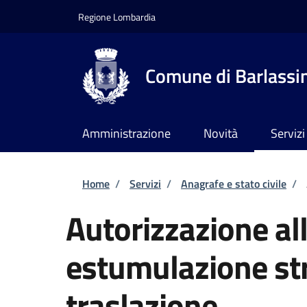
Salta al contenuto principale
Skip to footer content
Regione Lombardia
Comune di Barlassi
Amministrazione
Novità
Servizi
Briciole di pane
Home
/
Servizi
/
Anagrafe e stato civile
/
Autorizzazione al
estumulazione str
traslazione