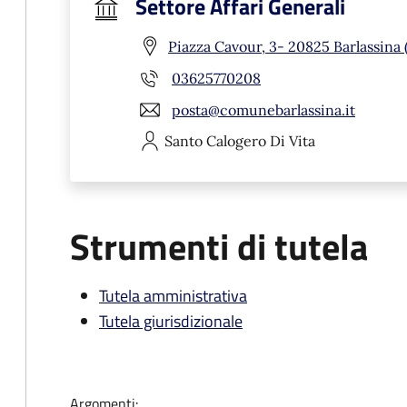
Settore Affari Generali
Piazza Cavour, 3- 20825 Barlassina
03625770208
posta@comunebarlassina.it
Santo Calogero
Di Vita
Strumenti di tutela
Tutela amministrativa
Tutela giurisdizionale
Argomenti: