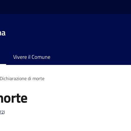
na
Vivere il Comune
Dichiarazione di morte
morte
t72
)