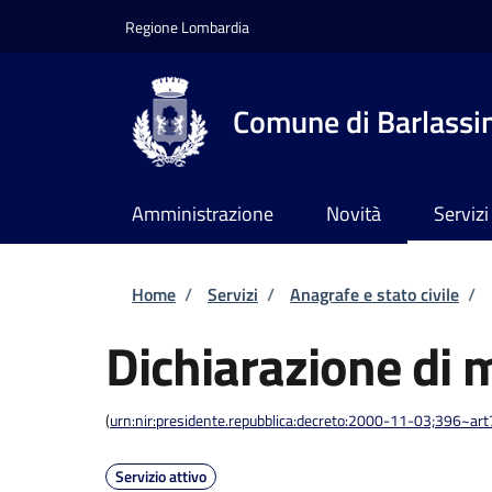
Salta al contenuto principale
Skip to footer content
Regione Lombardia
Comune di Barlassi
Amministrazione
Novità
Servizi
Briciole di pane
Home
/
Servizi
/
Anagrafe e stato civile
/
Dichiarazione di 
(
urn:nir:presidente.repubblica:decreto:2000-11-03;396~ar
Servizio attivo