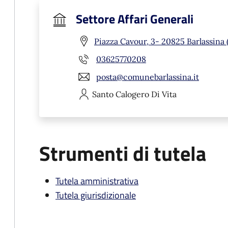
Settore Affari Generali
Piazza Cavour, 3- 20825 Barlassina
03625770208
posta@comunebarlassina.it
Santo Calogero
Di Vita
Strumenti di tutela
Tutela amministrativa
Tutela giurisdizionale