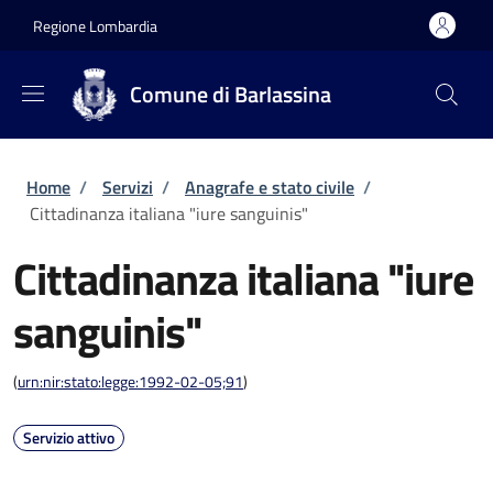
Salta al contenuto principale
Skip to footer content
Regione Lombardia
Comune di Barlassina
Briciole di pane
Home
/
Servizi
/
Anagrafe e stato civile
/
Cittadinanza italiana "iure sanguinis"
Cittadinanza italiana "iure
sanguinis"
(
urn:nir:stato:legge:1992-02-05;91
)
Servizio attivo