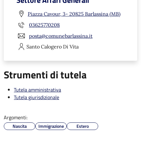
Settore Affari Generali
Piazza Cavour, 3- 20825 Barlassina (MB)
03625770208
posta@comunebarlassina.it
Santo Calogero
Di Vita
Strumenti di tutela
Tutela amministrativa
Tutela giurisdizionale
Argomenti:
Nascita
Immigrazione
Estero