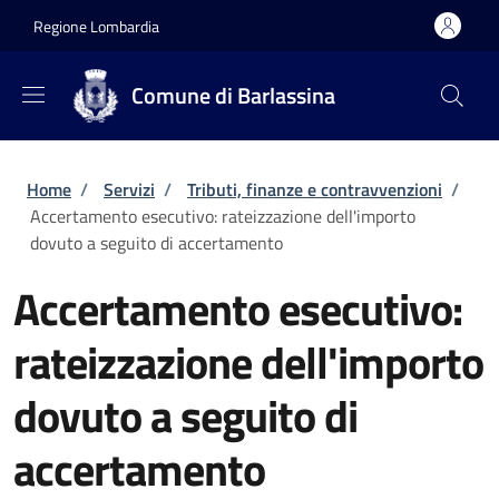
Salta al contenuto principale
Skip to footer content
Regione Lombardia
Comune di Barlassina
Briciole di pane
Home
/
Servizi
/
Tributi, finanze e contravvenzioni
/
Accertamento esecutivo: rateizzazione dell'importo
dovuto a seguito di accertamento
Accertamento esecutivo:
rateizzazione dell'importo
dovuto a seguito di
accertamento