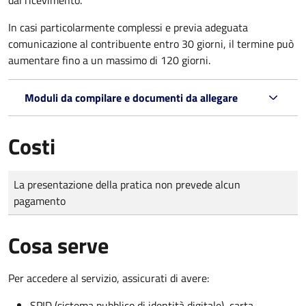
In casi particolarmente complessi e previa adeguata
comunicazione al contribuente entro 30 giorni, il termine può
aumentare fino a un massimo di
120 giorni.
Moduli da compilare e documenti da allegare
Costi
Tipo di pagamento
Importo
La presentazione della pratica non prevede alcun
pagamento
Cosa serve
Per accedere al servizio, assicurati di avere:
SPID (sistema pubblico di identità digitale), carta