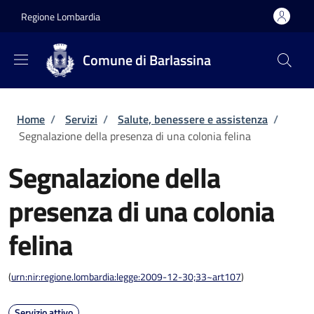
Salta al contenuto principale
Skip to footer content
Regione Lombardia
Comune di Barlassina
Briciole di pane
Home
/
Servizi
/
Salute, benessere e assistenza
/
Segnalazione della presenza di una colonia felina
Segnalazione della
presenza di una colonia
felina
(
urn:nir:regione.lombardia:legge:2009-12-30;33~art107
)
Servizio attivo