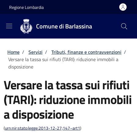
Salta al contenuto principale
Skip to footer content
Regione Lombardia
Comune di Barlassina
Briciole di pane
Home
/
Servizi
/
Tributi, finanze e contravvenzioni
/
Versare la tassa sui rifiuti (TARI): riduzione immobili a
disposizione
Versare la tassa sui rifiuti
(TARI): riduzione immobili
a disposizione
(
urn:nir:stato:legge:2013-12-27;147~art1
)