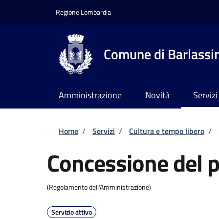
Salta al contenuto principale
Skip to footer content
Regione Lombardia
Comune di Barlassi
Amministrazione
Novità
Servizi
Briciole di pane
Home
/
Servizi
/
Cultura e tempo libero
/
Concessione del p
(Regolamento dell'Amministrazione)
Servizio attivo