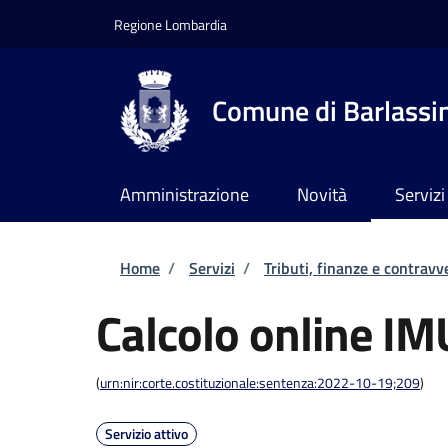
Salta al contenuto principale
Skip to footer content
Regione Lombardia
Comune di Barlassi
Amministrazione
Novità
Servizi
Briciole di pane
Home
/
Servizi
/
Tributi, finanze e contravv
Calcolo online IM
(
urn:nir:corte.costituzionale:sentenza:2022-10-19;209
)
Servizio attivo