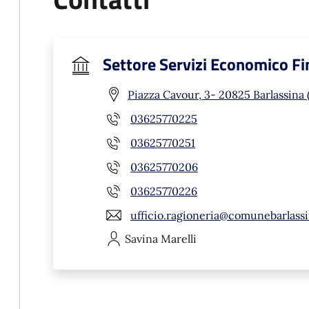
Settore Servizi Economico Fi
Piazza Cavour, 3- 20825 Barlassina
03625770225
03625770251
03625770206
03625770226
ufficio.ragioneria@comunebarlassi
Savina
Marelli