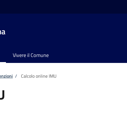
na
Vivere il Comune
enzioni
/
Calcolo online IMU
U