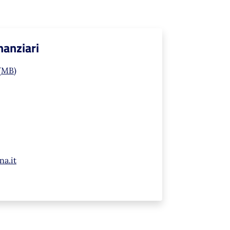
nanziari
 (MB)
na.it