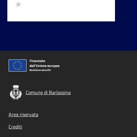
Valuta 1 stelle su 5
Comune di Barlassina
Footer menu
Area riservata
Crediti