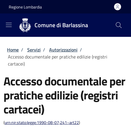
Salta al contenuto principale
Skip to footer content
Regione Lombardia
Comune di Barlassina
Briciole di pane
Home
/
Servizi
/
Autorizzazioni
/
Accesso documentale per pratiche edilizie (registri
cartacei)
Accesso documentale per
pratiche edilizie (registri
cartacei)
(
urn:nir:stato:legge:1990-08-07;241~art22
)