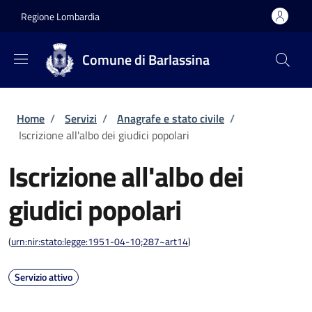
Salta al contenuto principale
Skip to footer content
Regione Lombardia
Comune di Barlassina
Briciole di pane
Home
/
Servizi
/
Anagrafe e stato civile
/
Iscrizione all'albo dei giudici popolari
Iscrizione all'albo dei
giudici popolari
(
urn:nir:stato:legge:1951-04-10;287~art14
)
Servizio attivo