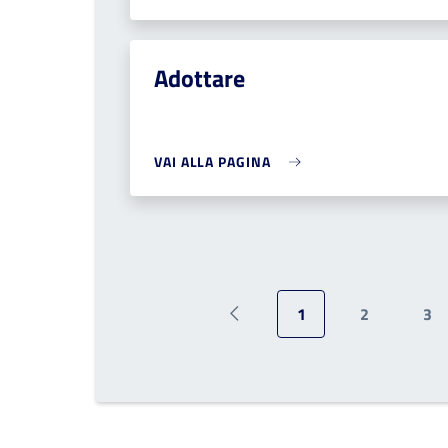
Adottare
VAI ALLA PAGINA
1
2
3
Pagina precedente
Pagina attuale
Pagina
Pa