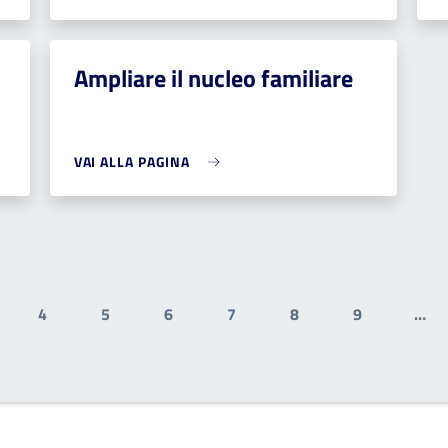
Ampliare il nucleo familiare
VAI ALLA PAGINA
4
5
6
7
8
9
…
gina
Pagina
Pagina
Pagina
Pagina
Pagina
Pagina