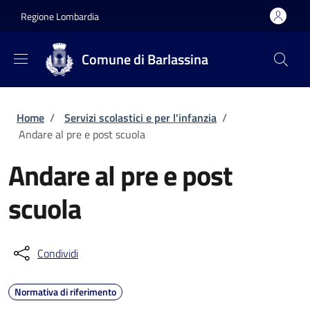
Salta al contenuto principale
Skip to footer content
Regione Lombardia
Comune di Barlassina
Briciole di pane
Home
/
Servizi scolastici e per l'infanzia
/
Andare al pre e post scuola
Andare al pre e post
scuola
Condividi
Normativa di riferimento